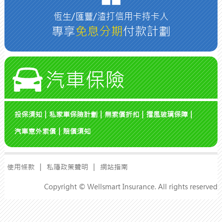
恆生/匯豐/渣打信用卡持卡人
專享
免息分期
付款計劃
汽車保險
投保須知
|
私家車保險計劃
|
無索償折扣
|
擋風玻璃保障
|
汽車意外索償
|
賠償須知
使用條款
|
私隱政策聲明
|
網站指南
Copyright © Wellsmart Insurance. All rights reserved